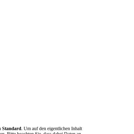
on
Standard
. Um auf den eigentlichen Inhalt
en. Bitte beachten Sie, dass dabei Daten an